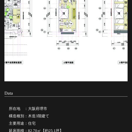
Data
所在地 ：大阪府堺市
構造種別：木造3階建て
主要用途：住宅
延床面積：82.70㎡【約25.1坪】