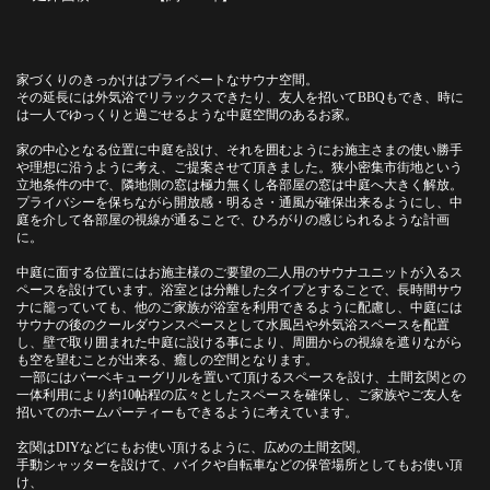
家づくりのきっかけはプライベートなサウナ空間。
その延長には外気浴でリラックスできたり、友人を招いてBBQもでき、時に
は一人でゆっくりと過ごせるような中庭空間のあるお家。
家の中心となる位置に中庭を設け、それを囲むようにお施主さまの使い勝手
や理想に沿うように考え、ご提案させて頂きました。狭小密集市街地という
立地条件の中で、隣地側の窓は極力無くし各部屋の窓は中庭へ大きく解放。
プライバシーを保ちながら開放感・明るさ・通風が確保出来るようにし、中
庭を介して各部屋の視線が通ることで、ひろがりの感じられるような計画
に。
中庭に面する位置にはお施主様のご要望の二人用のサウナユニットが入るス
ペースを設けています。
浴室とは分離したタイプとすることで、長時間サウ
ナに籠っていても、
他のご家族が浴室を利用できるように配慮し、
中庭には
サウナの後のクールダウンスペースとして水風呂や外気浴スペースを配置
し、
壁で取り囲まれた中庭に設ける事により、周囲からの視線を遮りながら
も空を望むことが出来る、癒しの空間となります。
一部にはバーベキューグリルを置いて頂けるスペースを設け、
土間玄関との
一体利用により約10帖程の広々としたスペースを確保し、ご家族や
ご友人を
招いてのホームパーティーもできるように考えています。
玄関はDIYなどにもお使い頂けるように、広めの土間玄関。
手動シャッターを設けて、バイクや自転車などの保管場所としてもお使い頂
け、